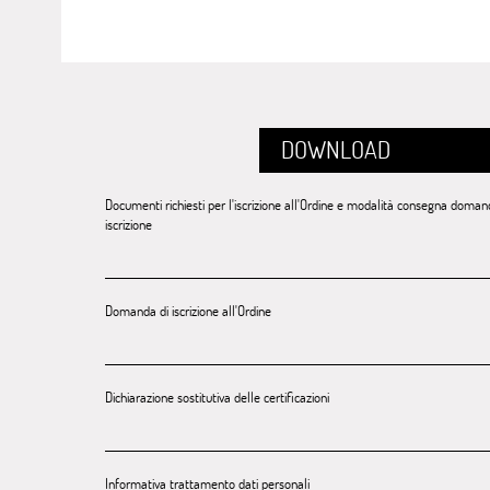
DOWNLOAD
Documenti richiesti per l'iscrizione all'Ordine e modalità consegna doma
iscrizione
Domanda di iscrizione all'Ordine
Dichiarazione sostitutiva delle certificazioni
Informativa trattamento dati personali