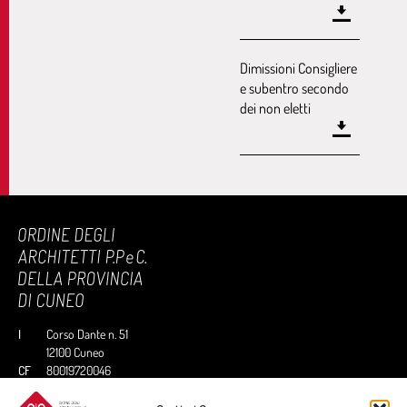
Dimissioni Consigliere
e subentro secondo
dei non eletti
I
Corso Dante n. 51
12100 Cuneo
CF
80019720046
T
0171/66339