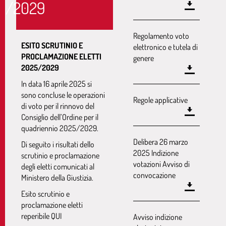
5/2029
Regolamento voto
ESITO SCRUTINIO E
elettronico e tutela di
PROCLAMAZIONE ELETTI
genere
2025/2029
In data 16 aprile 2025 si
sono concluse le operazioni
Regole applicative
di voto per il rinnovo del
Consiglio dell’Ordine per il
quadriennio 2025/2029.
Delibera 26 marzo
Di seguito i risultati dello
2025 Indizione
scrutinio e proclamazione
votazioni Avviso di
degli eletti comunicati al
convocazione
Ministero della Giustizia.
Esito scrutinio e
proclamazione eletti
reperibile
QUI
Avviso indizione