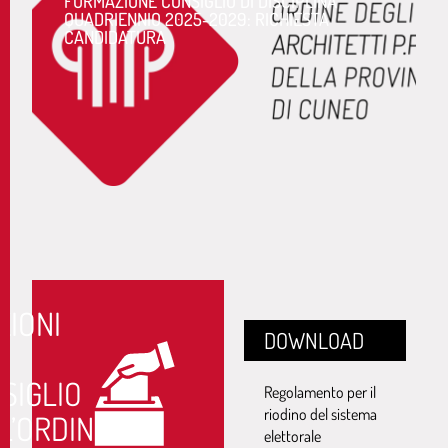
FORMAZIONE CONSIGLIO DI DISCIPLINA
QUADRIENNIO 2025-2029: RICHIESTA
CANDIDATURA
ZIONI
DOWNLOAD
SIGLIO
Regolamento per il
riodino del sistema
L’ORDINE
elettorale